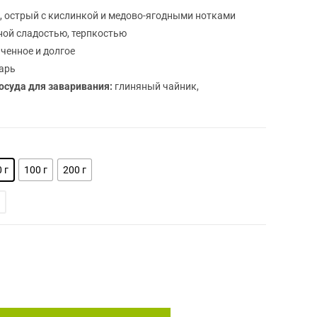
, острый с кислинкой и медово-ягодными нотками
ной сладостью, терпкостью
нченное и долгое
арь
осуда для заваривания:
глиняный чайник,
 г
100 г
200 г