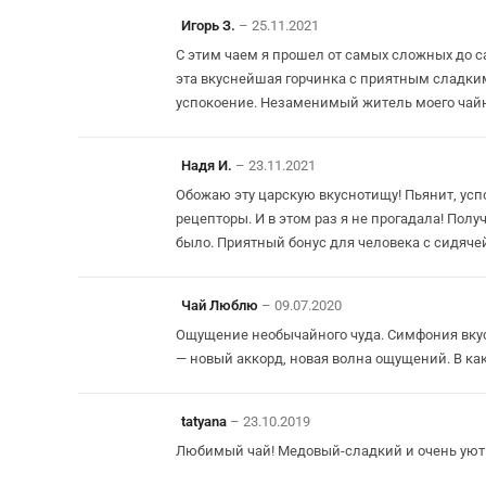
Игорь З.
–
25.11.2021
С этим чаем я прошел от самых сложных до с
эта вкуснейшая горчинка с приятным сладким
успокоение. Незаменимый житель моего чай
Надя И.
–
23.11.2021
Обожаю эту царскую вкуснотищу! Пьянит, усп
рецепторы. И в этом раз я не прогадала! Пол
было. Приятный бонус для человека с сидячей
Чай Люблю
–
09.07.2020
Ощущение необычайного чуда. Симфония вкуса 
— новый аккорд, новая волна ощущений. В ка
tatyana
–
23.10.2019
Любимый чай! Медовый-сладкий и очень уютн