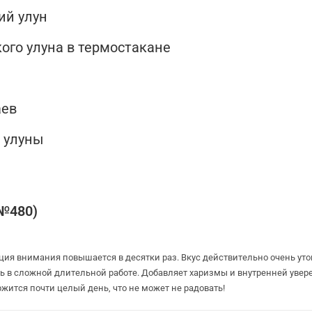
ий улун
кого улуна в термостакане
аев
е улуны
(№480)
ия внимания повышается в десятки раз. Вкус действительно очень утонч
ь в сложной длительной работе. Добавляет харизмы и внутренней увере
ится почти целый день, что не может не радовать!