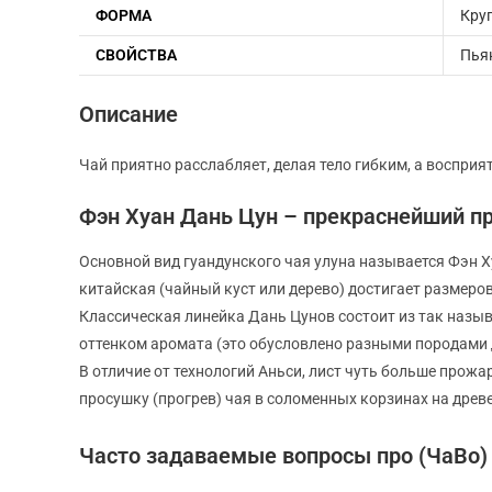
ФОРМА
Кру
СВОЙСТВА
Пья
Описание
Чай приятно расслабляет, делая тело гибким, а воспри
Фэн Хуан Дань Цун – прекраснейший п
Основной вид гуандунского чая улуна называется Фэн Х
китайская (чайный куст или дерево) достигает размеров
Классическая линейка Дань Цунов состоит из так назыв
оттенком аромата (это обусловлено разными породами д
В отличие от технологий Аньси, лист чуть больше прож
просушку (прогрев) чая в соломенных корзинах на древе
Часто задаваемые вопросы про (ЧаВо) 