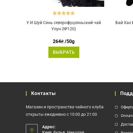
Оценка
5.00
У И Шуй Сянь северофуцзяньский чай
Бай Хао
из 5
Улун (№120)
264
₴
/50g
Этот
ВЫБРАТЬ
товар
имеет
несколько
вариаций.
Опции
можно
выбрать
на
странице
товара.
Контакты
Под
Магазин и пространства чайного клуба
Оферт
открыты ежедневно с 10:00 до 21:00
Оплат
Доста
Адрес:
Киев, бульв. Николая
Возвр