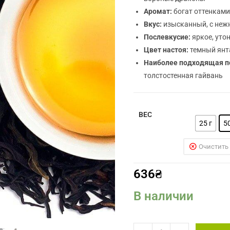
Аромат:
богат оттенками
Вкус:
изысканный, с неж
Послевкусие:
яркое, уто
Цвет настоя:
темный янт
Наиболее подходящая п
толстостенная гайвань
ВЕС
25 г
50
Очистить
636
₴
В наличии
Количество