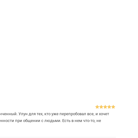
Оценка
5
из
енный. Улун для тех, кто уже перепробовал все, и хочет
5
нности при общении с людьми. Есть в нем что-то, не