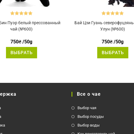
Оценка
5.00
Оценка
5.00
 Бин Пуэр белый прессованный
Бай Цзи Гуань северофуцзянь
из 5
из 5
чай (№600)
Улун (№600)
750
₴
/50g
750
₴
/50g
Этот
Эт
ВЫБРАТЬ
ВЫБРАТЬ
товар
то
имеет
им
несколько
не
вариаций.
ва
Опции
Оп
можно
мо
выбрать
вы
на
на
странице
ст
товара.
то
держка
Все о чае
а
Выбор чая
а
Выбор посуды
вка
Выбор воды
ат
Как приготовить чай