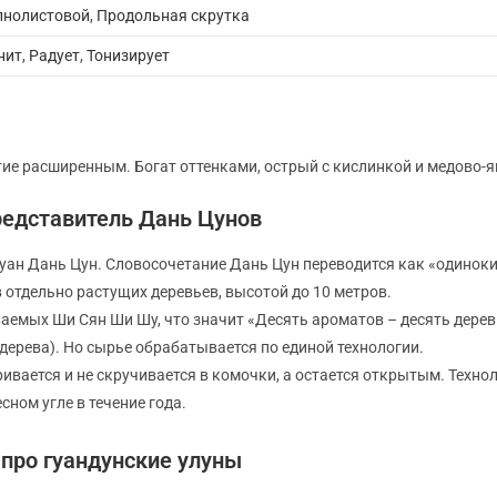
пнолистовой
,
Продольная скрутка
нит
,
Радует
,
Тонизирует
ятие расширенным. Богат оттенками, острый с кислинкой и медово-
редставитель Дань Цунов
уан Дань Цун. Словосочетание Дань Цун переводится как «одинокий 
 отдельно растущих деревьев, высотой до 10 метров.
аемых Ши Сян Ши Шу, что значит «Десять ароматов – десять дерев
ерева). Но сырье обрабатывается по единой технологии.
аривается и не скручивается в комочки, а остается открытым. Техн
сном угле в течение года.
про гуандунские улуны