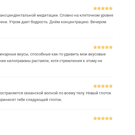
Оценка
5
из
трансцендентальной медитации. Словно на клеточном уровне
5
мени. Утром дает бодрость. Днём концентрацию. Вечером
Оценка
5
из
динарные вкусы, способные как-то удивить мои вкусовые
5
шние килограммы растаяли, хотя стремления к этому не
Оценка
5
из
ространяется океанской волной по всему телу. Новый глоток
5
принесет тебе следующий глоток.
Оценка
5
из
5