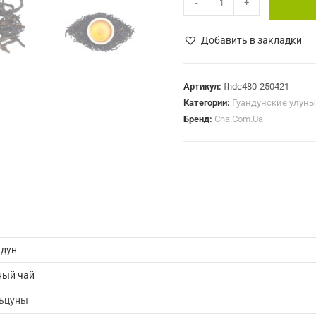
-
+
товара
Фэн
Добавить в закладки
Хуан
Дань
Цун
Артикул:
fhdc480-250421
Категории:
Гуандунские улуны
Улун
Бренд:
Cha.Com.Ua
(№480)
ндун
ный чай
ьцуны