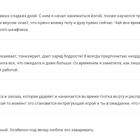
амых сладких дней. С ним я начал заниматься йогой, позже научился 
 вкусом знает, что нужно моему телу и духу прямо сейчас. Чай вне вре
ного шкафчика.
окаивает, тонизирует, дает заряд бодрости! Я всегда предпочитаю неор
учила все, что ожидала и даже больше. Со временем я заметила, как ли
 работой.
и запаха, которая ударяет и начинается во время глотка во рту и расп
кой-то момент это становится интригующей игрой и ты в ожидании, что 
ый. Особенно под вечер люблю его заваривать..