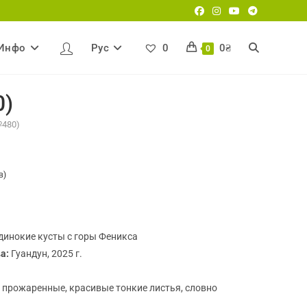
Инфо
Рус
0
0
₴
Переключит
0
0)
поиск
№480)
по
в)
веб-
инокие кусты с горы Феникса
ва:
Гуандун, 2025 г.
сайту
 прожаренные, красивые тонкие листья, словно