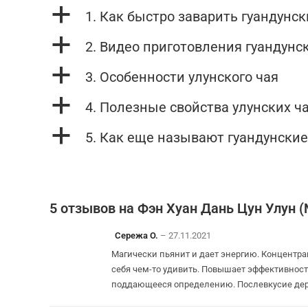
a
1. Как быстро заварить гуандунск
a
2. Видео приготовления гуандунс
a
3. Особенности улунского чая
a
4. Полезные свойства улунских ч
a
5. Как еще называют гуандунски
5 отзывов на
Фэн Хуан Дань Цун Улун 
Сережа О.
–
27.11.2021
Магически пьянит и дает энергию. Концентрац
себя чем-то удивить. Повышает эффективност
поддающееся определению. Послевкусие держ