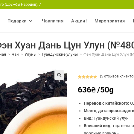
кого (Дружбы Народов), 7
Подарки
Чаепития
Акции!
Мероприятия
эн Хуан Дань Цун Улун (№48
ная
>
Чай
>
Улуны
>
Гуандунские улуны
>
Фэн Хуан Дань Цун Улун (
(
5
отзывов клиенто
Рейтинг
5
🔍
636
₴
/50g
5.00
из 5 на
основе
опроса
Перевод с китайского:
Од
пользовател
Место, дата производст
ей
Вид:
Гуандунский улун
Внешний вид:
тщательно
вороные драконы