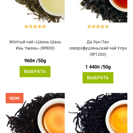
Оценка
5.00
Оценка
из 5
4.67
из 5
Жёлтый чай «Цзюнь Шань
Да Хун Пао
Инь Чжень» (№800)
северофуцзяньский чай Улун
(№1200)
960
₴
/50g
1 440
₴
/50g
Этот
ВЫБРАТЬ
товар
Этот
имеет
ВЫБРАТЬ
товар
несколько
имеет
вариаций.
нескольк
Опции
вариаций
можно
Опции
выбрать
NEW!
можно
на
выбрать
странице
на
товара.
странице
товара.