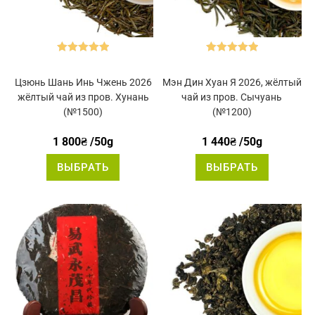
Оценка
5.00
Оценка
5.00
из 5
из 5
Цзюнь Шань Инь Чжень 2026
Мэн Дин Хуан Я 2026, жёлтый
жёлтый чай из пров. Хунань
чай из пров. Сычуань
(№1500)
(№1200)
1 800
₴
/50g
1 440
₴
/50g
Этот
Этот
ВЫБРАТЬ
ВЫБРАТЬ
товар
товар
имеет
имеет
несколько
нескольк
вариаций.
вариаций
Опции
Опции
можно
можно
выбрать
выбрать
на
на
странице
странице
товара.
товара.