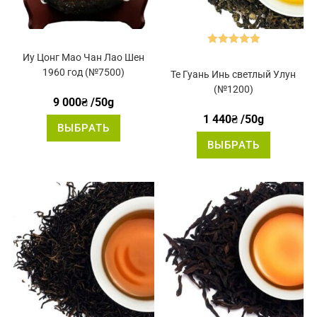
Оценка
5.00
Иу Цонг Мао Чан Лао Шен
из 5
1960 год (№7500)
Те Гуань Инь светлый Улун
(№1200)
9 000
₴
/50g
1 440
₴
/50g
Этот
ВЫБРАТЬ
товар
Этот
имеет
ВЫБРАТЬ
товар
несколько
имеет
вариаций.
нескольк
Опции
вариаций
можно
Опции
выбрать
можно
на
выбрать
странице
на
товара.
странице
товара.