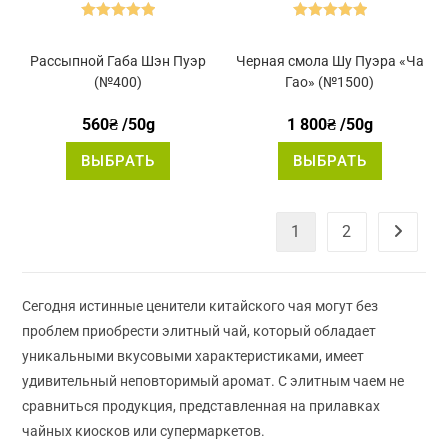
Оценка
5.00
Оценка
5.00
из 5
из 5
Рассыпной Габа Шэн Пуэр
Черная смола Шу Пуэра «Ча
(№400)
Гао» (№1500)
560
₴
/50g
1 800
₴
/50g
Этот
Этот
ВЫБРАТЬ
ВЫБРАТЬ
товар
товар
имеет
имеет
несколько
нескольк
вариаций.
вариаций
Опции
Опции
1
2
можно
можно
выбрать
выбрать
на
на
странице
странице
товара.
товара.
Сегодня истинные ценители китайского чая могут без
проблем приобрести элитный чай, который обладает
уникальными вкусовыми характеристиками, имеет
удивительный неповторимый аромат. С элитным чаем не
сравниться продукция, представленная на прилавках
чайных киосков или супермаркетов.