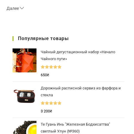
Далее
Популярные товары
Чайный дегустационный набор «Начало
Чайного пути»
Оценка
5.00
650
₴
из 5
Дорожный расписной сервиз из фарфора и
стекла
Оценка
5.00
3 200
₴
из 5
Те Гуань Инь "Железная Бодхисаттва"
светлый Улун (№360)