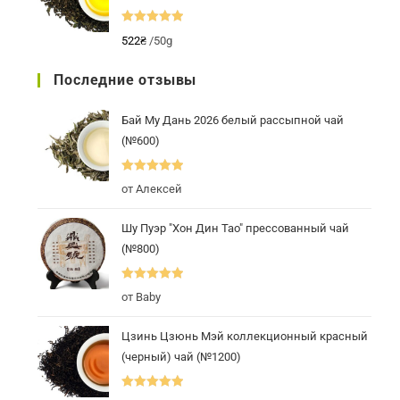
Оценка
5.00
522
₴
/50g
из 5
Последние отзывы
Бай Му Дань 2026 белый рассыпной чай
(№600)
Оценка
5
из
от Алексей
5
Шу Пуэр "Хон Дин Тао" прессованный чай
(№800)
Оценка
5
из
от Baby
5
Цзинь Цзюнь Мэй коллекционный красный
(черный) чай (№1200)
Оценка
5
из