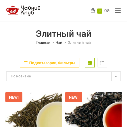
Перейти
к
0
₴
0
содержимому
Элитный чай
Главная
>
Чай
>
Элитный чай
Подкатегории, Фильтры
По новизне
NEW!
NEW!