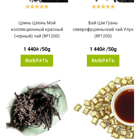
Оценка
5.00
Оценка
5.00
из 5
из 5
Цзинь Цзюнь Мэй
Бай Цзи Гуань
коллекционный красный
северофуцзяньский чай Улун
(черный) чай (№1200)
(№1200)
1 440
₴
/50g
1 440
₴
/50g
Этот
Этот
ВЫБРАТЬ
ВЫБРАТЬ
товар
товар
имеет
имеет
несколько
нескольк
вариаций.
вариаций
Опции
Опции
можно
можно
выбрать
выбрать
на
на
странице
странице
товара.
товара.