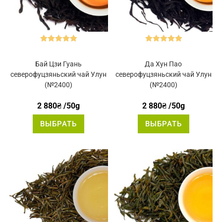
Оценка
5.00
Оценка
5.00
из 5
из 5
Бай Цзи Гуань
Да Хун Пао
северофуцзяньский чай Улун
северофуцзяньский чай Улун
(№2400)
(№2400)
2 880
₴
/50g
2 880
₴
/50g
Этот
Этот
ВЫБРАТЬ
ВЫБРАТЬ
товар
товар
имеет
имеет
несколько
нескольк
вариаций.
вариаций
Опции
Опции
можно
можно
выбрать
выбрать
на
на
странице
странице
товара.
товара.