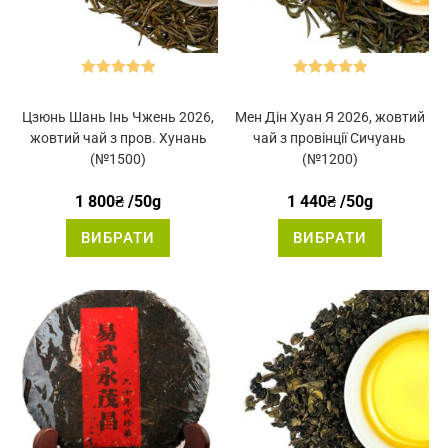
Оцінено в
Оцінено в
5.00
з 5
5.00
з 5
Цзюнь Шань Інь Чжень 2026,
Мен Дін Хуан Я 2026, жовтий
жовтий чай з пров. Хунань
чай з провінції Сичуань
(№1500)
(№1200)
1 800
₴
/50g
1 440
₴
/50g
Цей
Цей
ВИБРАТИ
ВИБРАТИ
товар
товар
має
має
кілька
кілька
варіантів.
варіантів.
Параметри
Параметр
можна
можна
вибрати
вибрати
на
на
сторінці
сторінці
товару
товару