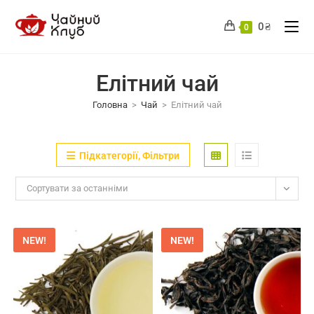
Перейти
до
0
₴
0
вмісту
Елітний чай
Головна
>
Чай
>
Елітний чай
Підкатегорії, Фільтри
Сортувати за останніми
NEW!
NEW!