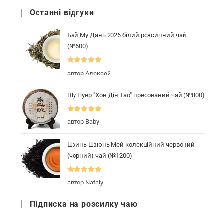
Останні відгуки
Бай Му Дань 2026 білий розсипний чай
(№600)
Оцінено в
5
автор Алексей
з 5
Шу Пуер "Хон Дін Тао" пресований чай (№800)
Оцінено в
5
автор Baby
з 5
Цзинь Цзюнь Мей колекційний червоний
(чорний) чай (№1200)
Оцінено в
5
автор Nataly
з 5
Підписка на розсилку чаю