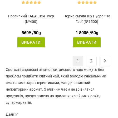
Оцінено в
Оцінено в
5.00
з 5
5.00
з 5
Розсипний ГАБА Шен Пуер
Чорна смола Шу Пуера “Ча
(№400)
Гао” (№1500)
560
₴
/50g
1 800
₴
/50g
Цей
Цей
ВИБРАТИ
ВИБРАТИ
товар
товар
має
має
кілька
кілька
варіантів.
варіантів.
Параметри
Параметр
1
2
можна
можна
вибрати
вибрати
на
на
Сьогодні справжні цінителі китайського чаю можуть без
сторінці
сторінці
товару
товару
проблем придбати елітний чай, який володіє унікальними
смаковими характеристиками, має дивовижний
неповторний аромат. З елітним чаєм не зрівнятися
продукція, представлена ​​на прилавках чайних кіосків,
супермаркетів.
Далі