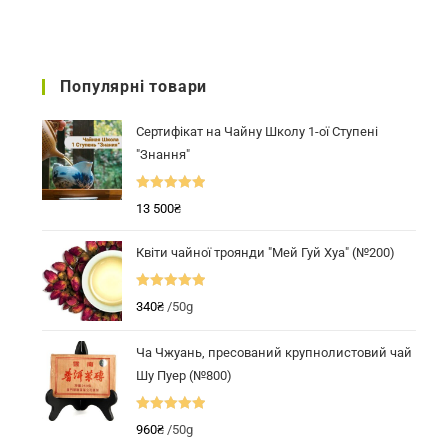
Популярні товари
Сертифікат на Чайну Школу 1-ої Ступені
"Знання"
Оцінено в
13 500
₴
5.00
з 5
Квіти чайної троянди "Мей Гуй Хуа" (№200)
Оцінено в
340
₴
/50g
5.00
з 5
Ча Чжуань, пресований крупнолистовий чай
Шу Пуер (№800)
Оцінено в
960
₴
/50g
5.00
з 5