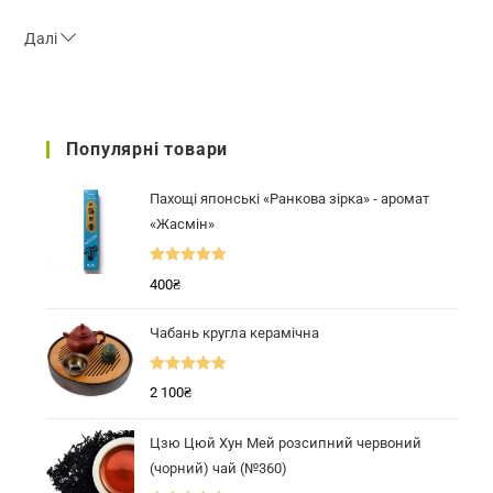
Далі
Популярні товари
Пахощі японські «Ранкова зірка» - аромат
«Жасмін»
Оцінено в
400
₴
5.00
з 5
Чабань кругла керамічна
Оцінено в
2 100
₴
5.00
з 5
Цзю Цюй Хун Мей розсипний червоний
(чорний) чай (№360)