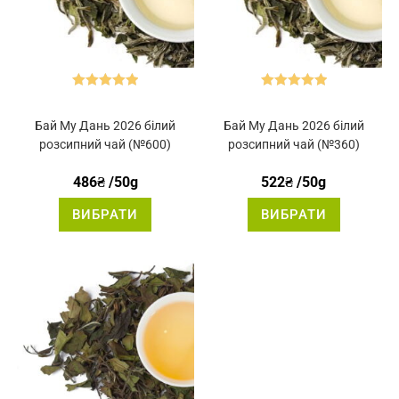
Оцінено в
Оцінено в
5.00
з 5
5.00
з 5
Бай Му Дань 2026 білий
Бай Му Дань 2026 білий
розсипний чай (№600)
розсипний чай (№360)
486
₴
/50g
522
₴
/50g
Цей
Цей
ВИБРАТИ
ВИБРАТИ
товар
товар
має
має
кілька
кілька
варіантів.
варіантів.
Параметри
Параметр
можна
можна
вибрати
вибрати
на
на
сторінці
сторінці
товару
товару