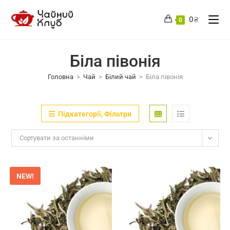
Перейти
до
0
₴
0
вмісту
Біла півонія
Головна
>
Чай
>
Білий чай
>
Біла півонія
Підкатегорії, Фільтри
Сортувати за останніми
NEW!