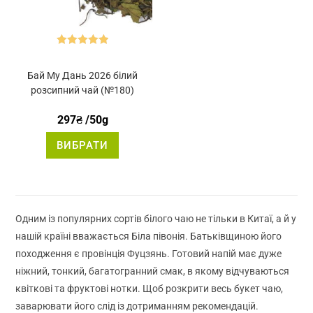
Оцінено в
5.00
з 5
Бай Му Дань 2026 білий
розсипний чай (№180)
297
₴
/50g
Цей
ВИБРАТИ
товар
має
кілька
варіантів.
Параметри
можна
вибрати
на
Одним із популярних сортів білого чаю не тільки в Китаї, а й у
сторінці
товару
нашій країні вважається Біла півонія. Батьківщиною його
походження є провінція Фуцзянь. Готовий напій має дуже
ніжний, тонкий, багатогранний смак, в якому відчуваються
квіткові та фруктові нотки. Щоб розкрити весь букет чаю,
заварювати його слід із дотриманням рекомендацій.