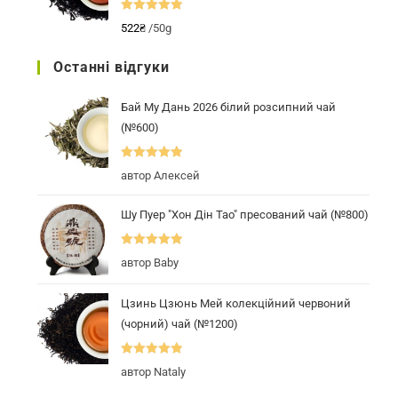
Оцінено в
522
₴
/50g
5.00
з 5
Останні відгуки
Бай Му Дань 2026 білий розсипний чай
(№600)
Оцінено в
5
автор Алексей
з 5
Шу Пуер "Хон Дін Тао" пресований чай (№800)
Оцінено в
5
автор Baby
з 5
Цзинь Цзюнь Мей колекційний червоний
(чорний) чай (№1200)
Оцінено в
5
автор Nataly
з 5