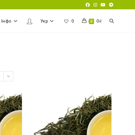
Iнфо
Укр
0
0
₴
Перемкнути
0
пошук
на
веб-
сайті