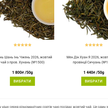
Оцінено в
Оцінено в
5.00
з 5
5.00
з 5
нь Шань Інь Чжень 2026, жовтий
Мен Дін Хуан Я 2026, жовт
чай з пров. Хунань (№1500)
провінції Сичуань (№
1 800
₴
/50g
1 440
₴
/50g
Цей
ВИБРАТИ
ВИБРАТИ
товар
має
кілька
к
варіантів.
в
Параметри
можна
вибрати
на
 нішу серед різноманітних сортів чаю посідає жовтий чай. Це один з