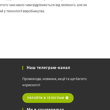
торінці
товару
того чаю мало чим відрізняється від зеленого, але як
й у технології виробництва.
Наш телеграм-канал
Промокоди, новинки, акції та ще багато
корисного!
ПЕРЕЙТИ В ТЕЛЕГРАМ
Ми в соцмережах