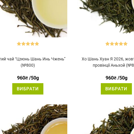
Оцінено в
Оцінено в
5.00
з 5
5.00
з 5
ий чай “Цзюнь Шань Инь Чжень”
Хо Шань Хуан Я 2026, жов
(№800)
провінції Аньхой (№
960
₴
/50g
960
₴
/50g
Цей
ВИБРАТИ
ВИБРАТИ
товар
має
кілька
к
варіантів.
в
Параметри
можна
вибрати
на
сторінці
с
товару