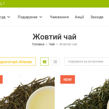
), 7
суд
Подарунки
Чаювання
Акції
Заходи
Жовтий чай
Головна
>
Чай
>
Жовтий чай
Сортувати за останніми
ідкатегорії, Фільтри
NEW!