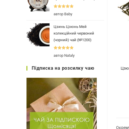
Оцінено в
5
автор Baby
з 5
Цзинь Цзюнь Мей
колекційний червоний
(чорний) чай (№1200)
Оцінено в
5
автор Nataly
з 5
Підписка на розсилку чаю
Цзю
Окрему