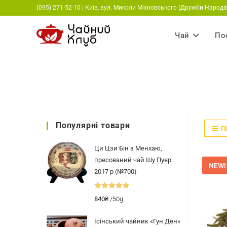
Перейти
(095) 271-52-10 | Київ, вул. Миколи Міхновського (Дружби Народів
до
вмісту
Чай
По
Популярні товари
П
Ци Цзи Бін з Менхаю,
пресований чай Шу Пуер
NEW!
2017 р (№700)
Оцінено в
840
₴
/50g
5.00
з 5
Ісінський чайник «Гун Ден»