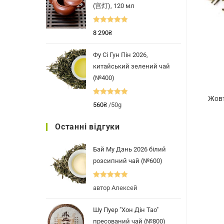
(宫灯), 120 мл
Оцінено в
8 290
₴
5.00
з 5
Фу Сі Гун Пін 2026,
китайський зелений чай
(№400)
Жовт
Оцінено в
560
₴
/50g
5.00
з 5
Останні відгуки
Бай Му Дань 2026 білий
розсипний чай (№600)
Оцінено в
5
автор Алексей
з 5
Шу Пуер "Хон Дін Тао"
пресований чай (№800)