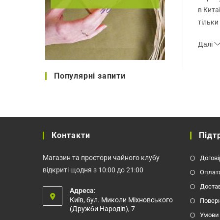
в Кита
тільки
Далі
Популярні запити
Контакти
Підт
Магазин та простори чайного клубу
Догові
відкриті щодня з 10:00 до 21:00
Оплат
Доста
Адреса:
Київ, бул. Миколи Міхновського
Повер
(Дружби Народів), 7
Умови