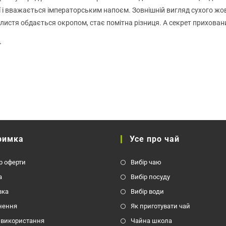
сторінці
с
товару
ї і вважається імператорським напоєм. Зовнішній вигляд сухого жов
 листя обдається окропом, стає помітна різниця. А секрет приховани
римка
Усе про чай
р оферти
Вибір чаю
а
Вибір посуду
вка
Вибір води
нення
Як приготувати чай
 використання
Чайна школа