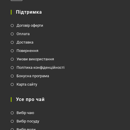
Відкриється
у
Підтримка
вашому
застосунку
Договір оферти
Оплата
Доставка
Повернення
Умови використання
Політика конфіденційності
Бонусна програма
Карта сайту
Усе про чай
Вибір чаю
Вибір посуду
Вибір води