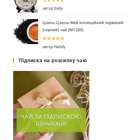
Оцінено в
5
автор Baby
з 5
Цзинь Цзюнь Мей колекційний червоний
(чорний) чай (№1200)
Оцінено в
5
автор Nataly
з 5
Підписка на розсилку чаю