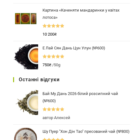
5.00
з 5
Картина «Каченяти мандаринки у квітах
лотоса»
Оцінено в
10 200
₴
5.00
з 5
Е Лай Сян Дань Цун Улун (№600)
Оцінено в
750
₴
/50g
5.00
з 5
Останні відгуки
Бай Му Дань 2026 білий розсипний чай
(№600)
Оцінено в
5
автор Алексей
з 5
Шу Пуер "Хон Дін Тао" пресований чай (№800)