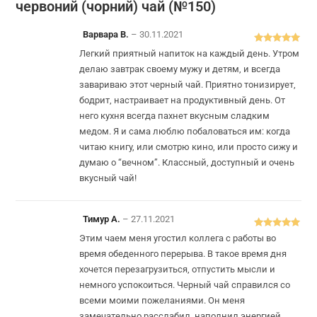
червоний (чорний) чай (№150)
Варвара В.
–
30.11.2021
Оцінено в
5
Легкий приятный напиток на каждый день. Утром
з 5
делаю завтрак своему мужу и детям, и всегда
завариваю этот черный чай. Приятно тонизирует,
бодрит, настраивает на продуктивный день. От
него кухня всегда пахнет вкусным сладким
медом. Я и сама люблю побаловаться им: когда
читаю книгу, или смотрю кино, или просто сижу и
думаю о “вечном”. Классный, доступный и очень
вкусный чай!
Тимур А.
–
27.11.2021
Оцінено в
5
Этим чаем меня угостил коллега с работы во
з 5
время обеденного перерыва. В такое время дня
хочется перезагрузиться, отпустить мысли и
немного успокоиться. Черный чай справился со
всеми моими пожеланиями. Он меня
замечательно расслабил, наполнил энергией,