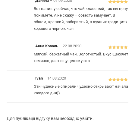
Данила
–
07.09.2020
Оцінено в
5
Вот напишу сейчас, что чай классный, так вы цену
з 5
понимете. А не скажу – совесть замучает. В
общем, крепкий, забористый, в лучших традициях
хорошего черного чая
Анна Коваль
–
22.08.2020
Оцінено в
5
Мягкий, бархатный чай. Золотистый. Вкус щекочет
з 5
темячко, дает ощущение уюта
Ivan
–
14.08.2020
Оцінено в
5
Эти чудесные спирали чудесно открывают начала
з 5
каждого дня))
Для публікації відгуку вам необхідно
увійти
.