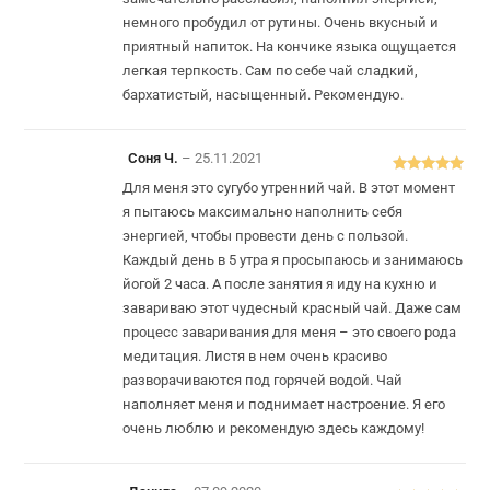
немного пробудил от рутины. Очень вкусный и
приятный напиток. На кончике языка ощущается
легкая терпкость. Сам по себе чай сладкий,
бархатистый, насыщенный. Рекомендую.
Соня Ч.
–
25.11.2021
Оцінено в
5
Для меня это сугубо утренний чай. В этот момент
з 5
я пытаюсь максимально наполнить себя
энергией, чтобы провести день с пользой.
Каждый день в 5 утра я просыпаюсь и занимаюсь
йогой 2 часа. А после занятия я иду на кухню и
завариваю этот чудесный красный чай. Даже сам
процесс заваривания для меня – это своего рода
медитация. Листя в нем очень красиво
разворачиваются под горячей водой. Чай
наполняет меня и поднимает настроение. Я его
очень люблю и рекомендую здесь каждому!