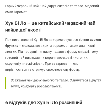
Гарний червоний чай. Чай дарує енергію та тепло. Медовий
смак і аромат.
Хун Бі Ло – це китайський червоний чай
найвищої якості
При виготовленні Хун Бі Ло використовується
тільки верхня
брунька
– молода, ще вкрита ворсом, а також два нижні
листки. Під час сушіння листу надають форму спіралі, тому
готовий чай виглядає як коричнево-жовті листочки,
скручені у пласкі спіралі. При заварюванні лист
вирівнюється та отримує свою первісну форму.
Враження: чай дарує енергію та тепло. З’являється відчуття
тепла, комфорту, розслабленості.
6 відгуків для
Хун Бі Ло розсипний