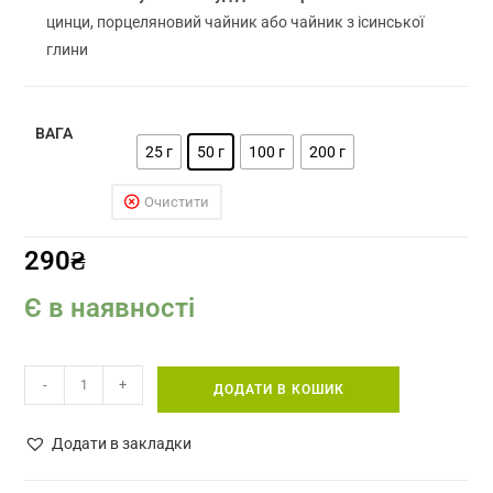
цинци, порцеляновий чайник або чайник з ісинської
глини
ВАГА
25 г
50 г
100 г
200 г
Очистити
290
₴
Є в наявності
Хун
-
+
ДОДАТИ В КОШИК
Бі
Ло
Додати в закладки
розсипний
червоний