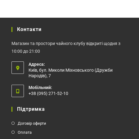
вибрати
вибрати
на
на
сторінці
сторінці
товару
товару
Контакти
Магазин та простори чайного клубу відкриті щодня з
10:00 до 21:00
Адреса:
Київ, бул. Миколи Міхновського (Дружби
Народів), 7
Мобільний:
+38 (095) 271-52-10
Відкриється
у
Підтримка
вашому
застосунку
Договір оферти
Оплата