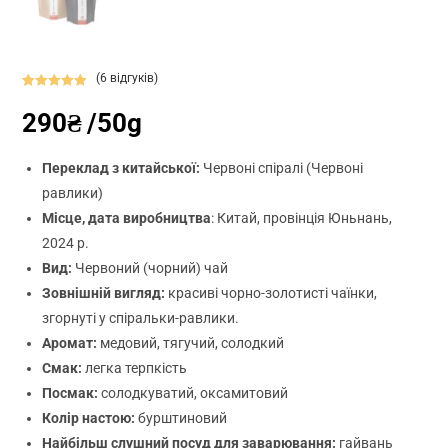
(
6
відгуків)
Рейтинг
6
290
₴
/50g
5.00
з 5 на
основі
опитування
Переклад з китайської:
Червоні спіралі (Червоні
покупців
равлики)
Місце, дата виробництва
: Китай, провінція Юньнань,
2024 р.
Вид:
Червоний (чорний) чай
Зовнішній вигляд:
красиві чорно-золотисті чаїнки,
згорнуті у спіральки-равлики.
Аромат:
медовий, тягучий, солодкий
Смак:
легка терпкість
Посмак:
солодкуватий, оксамитовий
Колір настою:
бурштиновий
Найбільш слушний посуд для заварювання:
гайвань