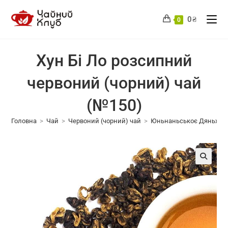
Перейти
до
0
₴
0
вмісту
Хун Бі Ло розсипний
червоний (чорний) чай
(№150)
Головна
>
Чай
>
Червоний (чорний) чай
>
Юньнаньськоє Дяньхун
🔍