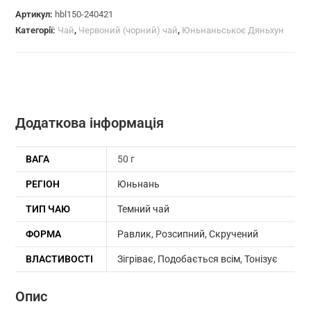
(чорний)
Артикул:
hbl150-240421
Категорії:
Чай
,
Червоний (чорний) чай
,
Юньнаньськоє Дяньхун
чай
(№150)
кількість
Додаткова інформація
ВАГА
50 г
РЕГІОН
Юньнань
ТИП ЧАЮ
Темний чай
ФОРМА
Равлик
,
Розсипний
,
Скручений
ВЛАСТИВОСТІ
Зігріває
,
Подобається всім
,
Тонізує
Опис