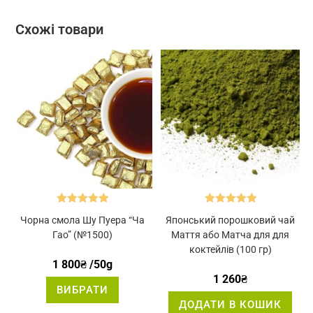
Схожі товари
Оцінено в
Оцінено в
Чорна смола Шу Пуера “Ча
Японський порошковий чай
5.00
з 5
5.00
з 5
Гао” (№1500)
Маття або Матча для для
коктейлів (100 гр)
1 800
₴
/50g
1 260
₴
Цей
ВИБРАТИ
товар
має
ДОДАТИ В КОШИК
кілька