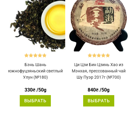
выбрать
можно
на
выбрать
странице
на
товара.
странице
товара.
Оценка
5.00
Оценка
5.00
Бэнь Шань
Ци Цзи Бин Цзинь Хао из
из 5
из 5
южнофуцзяньский светлый
Мэнхая, прессованный чай
Улун (№180)
Шу Пуэр 2017г (№700)
330
₴
/50g
840
₴
/50g
Этот
Этот
ВЫБРАТЬ
ВЫБРАТЬ
товар
товар
имеет
имеет
несколько
нескольк
вариаций.
вариаций
Опции
Опции
можно
можно
выбрать
выбрать
на
на