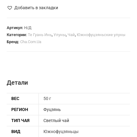
Бин
Добавить в закладки
Сян
Те
Гуань
Артикул:
Н/Д
Категории:
Те Гуань Инь
,
Улуны
,
Чай
,
Южнофуцзяньские улуны
Инь
Бренд:
Cha.Com.Ua
светлый
Улун
(морозный
аромат)
(№ 750)
Детали
ВЕС
50 г
РЕГИОН
Фуцзянь
ТИП ЧАЯ
Светлый чай
ВИД
Южнофуцзяньцы