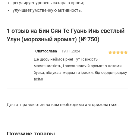
регулирует уровень сахара в крови;
улучшает умственную активность.
1 отзыв на
Бин Сян Те Гуань Инь светлый
Улун (морозный аромат) (№ 750)
Святослава
–
19.11.2024
Оценка
5
из
Це щось неймовірне! Тут і свіжість, і
5
маслянистість, і захоплюючій аромат з нотами
бузка, яблука з медом та іриски. Від сердця раджу
всім!
Для отправки отзыва вам необходимо
авторизоваться
.
Похожие товары