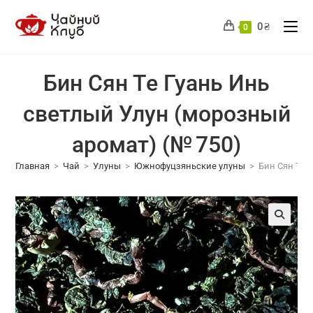
Перейти
к
0
₴
0
содержимому
Бин Сян Те Гуань Инь
светлый Улун (морозный
аромат) (№ 750)
Главная
>
Чай
>
Улуны
>
Южнофуцзяньские улуны
>
Бин Сян Те 
🔍