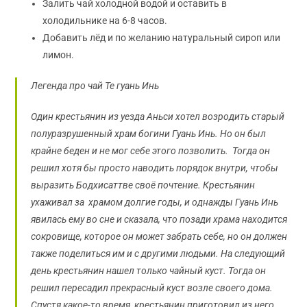
Залить чай холодной водой и оставить в
холодильнике на 6-8 часов.
Добавить лёд и по желанию натуральный сироп или
лимон.
Легенда про чай Те гуань Инь
Один крестьянин из уезда Аньси хотел возродить старый
полуразрушенный храм богини Гуань Инь. Но он был
крайне беден и не мог себе этого позволить. Тогда он
решил хотя бы просто наводить порядок внутри, чтобы
выразить Бодхисаттве своё почтение. Крестьянин
ухаживал за храмом долгие годы, и однажды Гуань Инь
явилась ему во сне и сказала, что позади храма находится
сокровище, которое он может забрать себе, но он должен
также поделиться им и с другими людьми. На следующий
день крестьянин нашел только чайный куст. Тогда он
решил пересадил прекрасный куст возле своего дома.
Спустя какое-то время, крестьянин приготовил из него