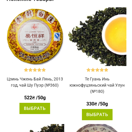
Оценка
5.00
Оценка
5.00
Цзинь Чжень Бай Лянь, 2013
Те Гуань Инь
из 5
из 5
год, чай Шу Пуэр (№360)
южнофуцзяньский чай Улун
(№180)
522
₴
/50g
330
₴
/50g
Этот
ВЫБРАТЬ
товар
Этот
имеет
ВЫБРАТЬ
товар
несколько
имеет
вариаций.
нескольк
Опции
вариаций
можно
Опции