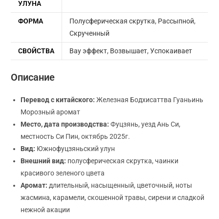
УЛУНА
ФОРМА
Полусферическая скрутка
,
Рассыпной
,
Скрученный
СВОЙСТВА
Вау эффект
,
Возвышает
,
Успокаивает
Описание
Перевод с китайского:
Железная Бодхисаттва Гуаньинь
Морозный аромат
Место, дата производства:
Фуцзянь, уезд Ань Си,
местность Си Пин, октябрь 2025г.
Вид:
Южнофуцзяньский улун
Внешний вид:
полусферическая скрутка, чаинки
красивого зеленого цвета
Аромат:
длительный, насыщенный, цветочный, ноты
жасмина, карамели, скошенной травы, сирени и сладкой
нежной акации