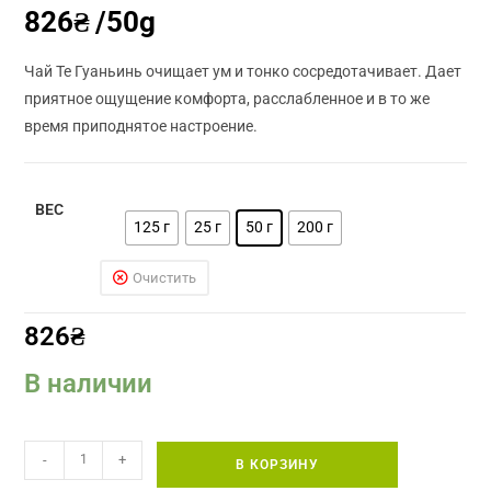
826
₴
/50g
5.00
из 5 на
основе
опроса
Чай Те Гуаньинь очищает ум и тонко сосредотачивает. Дает
пользовател
приятное ощущение комфорта, расслабленное и в то же
я
время приподнятое настроение.
ВЕС
125 г
25 г
50 г
200 г
Очистить
826
₴
В наличии
Количество
-
+
В КОРЗИНУ
товара