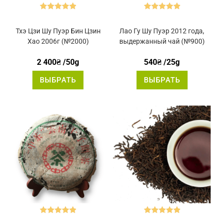
Оценка
5.00
Оценка
5.00
из 5
из 5
Тхэ Цзи Шу Пуэр Бин Цзин
Лао Гу Шу Пуэр 2012 года,
Хао 2006г (№2000)
выдержанный чай (№900)
2 400
₴
/50g
540
₴
/25g
Этот
Этот
ВЫБРАТЬ
ВЫБРАТЬ
товар
товар
имеет
имеет
несколько
нескольк
вариаций.
вариаций
Опции
Опции
можно
можно
выбрать
выбрать
на
на
странице
странице
товара.
товара.