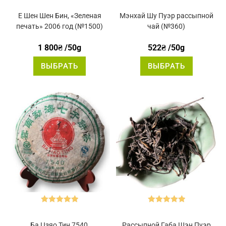
Оценка
5.00
Оценка
5.00
из 5
из 5
Е Шен Шен Бин, «Зеленая
Мэнхай Шу Пуэр рассыпной
печать» 2006 год (№1500)
чай (№360)
1 800
₴
/50g
522
₴
/50g
Этот
Этот
ВЫБРАТЬ
ВЫБРАТЬ
товар
товар
имеет
имеет
несколько
нескольк
вариаций.
вариаций
Опции
Опции
можно
можно
выбрать
выбрать
на
на
странице
странице
товара.
товара.
Оценка
5.00
Оценка
5.00
из 5
из 5
Ба Цзяо Тин 7540,
Рассыпной Габа Шэн Пуэр