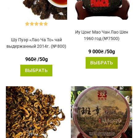
Оценка
5.00
Иу Цонг Мао Чан Лао Шен
из 5
1960 год (№7500)
Шу Пуэр «Лао Ча То» чай
выдержанный 2014г. (№ 800)
9 000
₴
/50g
960
₴
/50g
Этот
ВЫБРАТЬ
товар
Этот
имеет
ВЫБРАТЬ
товар
нескольк
имеет
вариаций
несколько
Опции
вариаций.
можно
Опции
выбрать
можно
на
выбрать
странице
на
товара.
странице
товара.