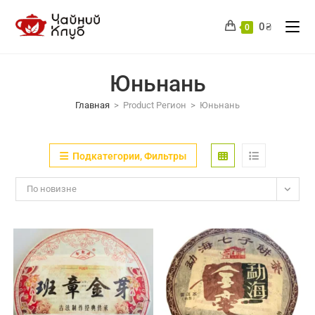
Перейти
к
0
₴
0
содержимому
Юньнань
Главная
>
Product Регион
>
Юньнань
Подкатегории, Фильтры
По новизне