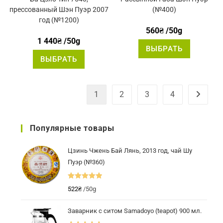
прессованный Шэн Пуэр 2007
(№400)
год (№1200)
560
₴
/50g
1 440
₴
/50g
Этот
ВЫБРАТЬ
товар
Этот
имеет
ВЫБРАТЬ
товар
нескольк
имеет
вариаций
несколько
Опции
вариаций.
можно
Опции
выбрать
1
2
3
4
можно
на
выбрать
странице
на
товара.
странице
товара.
Популярные товары
Цзинь Чжень Бай Лянь, 2013 год, чай Шу
Пуэр (№360)
Оценка
5.00
522
₴
/50g
из 5
Заварник с ситом Samadoyo (teapot) 900 мл.