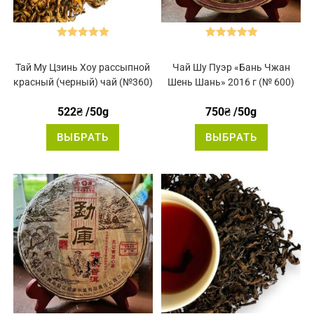
Оценка
5.00
Оценка
5.00
из 5
из 5
Тай Му Цзинь Хоу рассыпной
Чай Шу Пуэр «Бань Чжан
красный (черный) чай (№360)
Шень Шань» 2016 г (№ 600)
522
₴
/50g
750
₴
/50g
Этот
Этот
ВЫБРАТЬ
ВЫБРАТЬ
товар
товар
имеет
имеет
несколько
нескольк
вариаций.
вариаций
Опции
Опции
можно
можно
выбрать
выбрать
на
на
странице
странице
товара.
товара.