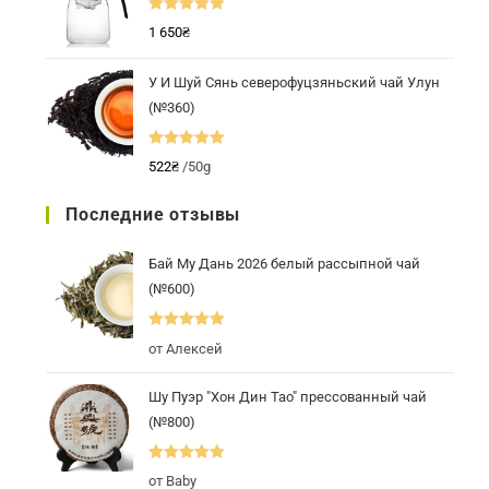
Оценка
5.00
1 650
₴
из 5
У И Шуй Сянь северофуцзяньский чай Улун
(№360)
Оценка
5.00
522
₴
/50g
из 5
Последние отзывы
Бай Му Дань 2026 белый рассыпной чай
(№600)
Оценка
5
из
от Алексей
5
Шу Пуэр "Хон Дин Тао" прессованный чай
(№800)
Оценка
5
из
от Baby