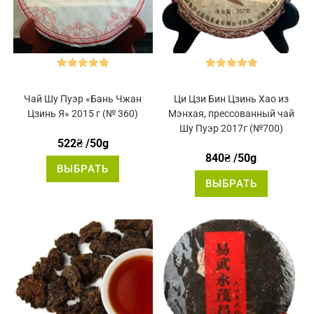
Оценка
5.00
Оценка
5.00
из 5
из 5
Чай Шу Пуэр «Бань Чжан
Ци Цзи Бин Цзинь Хао из
Цзинь Я» 2015 г (№ 360)
Мэнхая, прессованный чай
Шу Пуэр 2017г (№700)
522
₴
/50g
840
₴
/50g
Этот
ВЫБРАТЬ
товар
Этот
имеет
ВЫБРАТЬ
товар
несколько
имеет
вариаций.
нескольк
Опции
вариаций
можно
Опции
выбрать
можно
на
выбрать
странице
на
товара.
странице
товара.