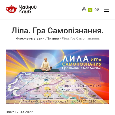
Перейти
до
0
₴
0
вмісту
Ліла. Гра Самопізнання.
Интернет-магазин
/
Знания
/
Ліла. Гра Самопізнання.
Date:
17.09.2022