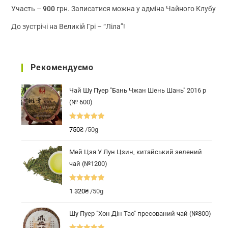
Участь –
900
грн. Записатися можна у адміна Чайного Клубу
До зустрічі на Великій Грі – “Ліла”!
Рекомендуємо
Чай Шу Пуер "Бань Чжан Шень Шань" 2016 р
(№ 600)
Оцінено в
750
₴
/50g
5.00
з 5
Мей Цзя У Лун Цзин, китайський зелений
чай (№1200)
Оцінено в
1 320
₴
/50g
5.00
з 5
Шу Пуер "Хон Дін Тао" пресований чай (№800)