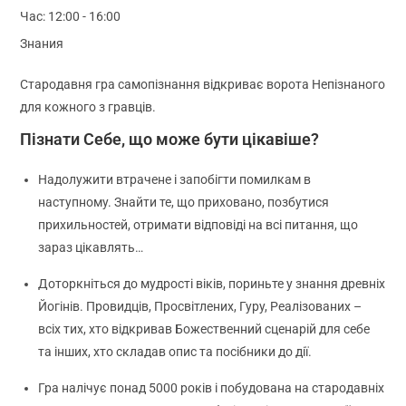
Час:
12:00 - 16:00
Знания
Стародавня гра самопізнання відкриває ворота Непізнаного
для кожного з гравців.
Пізнати Себе, що може бути цікавіше?
Надолужити втрачене і запобігти помилкам в
наступному. Знайти те, що приховано, позбутися
прихильностей, отримати відповіді на всі питання, що
зараз цікавлять…
Доторкніться до мудрості віків, пориньте у знання древніх
Йогінів. Провидців, Просвітлених, Гуру, Реалізованих –
всіх тих, хто відкривав Божественний сценарій для себе
та інших, хто складав опис та посібники до дії.
Гра налічує понад 5000 років і побудована на стародавніх