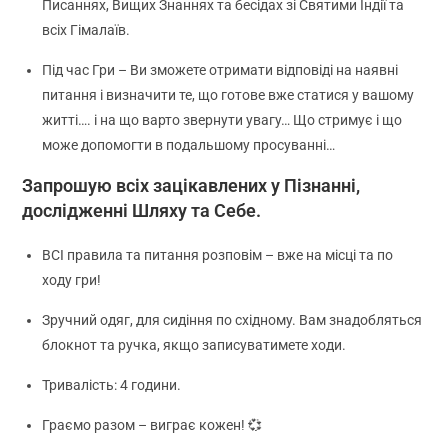
Писаннях, Вищих Знаннях та бесідах зі Святими Індії та
всіх Гімалаїв.
Під час Гри – Ви зможете отримати відповіді на наявні
питання і визначити те, що готове вже статися у вашому
житті…. і на що варто звернути увагу… Що стримує і що
може допомогти в подальшому просуванні…
Запрошую всіх зацікавлених у Пізнанні,
дослідженні Шляху та Себе.
ВСІ правила та питання розповім – вже на місці та по
ходу гри!
Зручний одяг, для сидіння по східному. Вам знадобляться
блокнот та ручка, якщо записуватимете ходи.
Тривалість: 4 години.
Граємо разом – виграє кожен! 💞