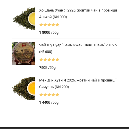
Хо Шань Хуан Я 2926, жовтий чай з провінції
Аньхой (№1000)
Оцінено в
1 800
₴
/50g
5.00
з 5
Чай Шу Пуер "Бань Чжан Шень Шань" 2016 р
(№ 600)
Оцінено в
750
₴
/50g
5.00
з 5
Мен Дін Хуан Я 2026, жовтий чай з провінції
Сичуань (№1200)
Оцінено в
1 440
₴
/50g
5.00
з 5