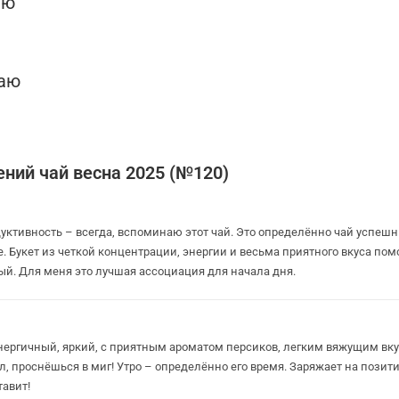
аю
чаю
ений чай весна 2025 (№120)
одуктивность – всегда, вспоминаю этот чай. Это определённо чай успе
е. Букет из четкой концентрации, энергии и весьма приятного вкуса по
ый. Для меня это лучшая ассоциация для начала дня.
нергичный, яркий, с приятным ароматом персиков, легким вяжущим вку
, проснёшься в миг! Утро – определённо его время. Заряжает на позит
тавит!