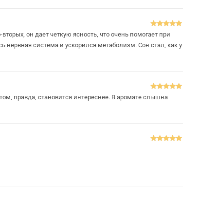
Оцінено в
5
вторых, он дает четкую ясность, что очень помогает при
з 5
ь нервная система и ускорился метаболизм. Сон стал, как у
Оцінено в
5
стом, правда, становится интереснее. В аромате слышна
з 5
Оцінено в
5
з 5