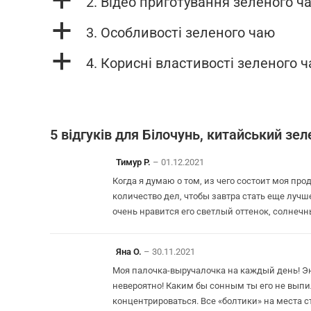
a
2. Відео приготування зеленого ч
a
3. Особливості зеленого чаю
a
4. Корисні властивості зеленого 
5 відгуків для
Білочунь, китайський зел
Тимур Р.
–
01.12.2021
Когда я думаю о том, из чего состоит моя пр
количество дел, чтобы завтра стать еще лучш
очень нравится его светлый оттенок, солнечн
Яна О.
–
30.11.2021
Моя палочка-выручалочка на каждый день! Э
невероятно! Каким бы сонным ты его не выпил
концентрироваться. Все «болтики» на места с