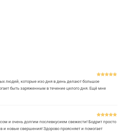
Оцінено в
5
шных людей, которые изо дня в день делают большое
з 5
могает быть заряженным в течение целого дня. Ещё мне
Оцінено в
5
сом и очень долгим послевкусием свежести! Бодрит просто
з 5
ив и новые свершения! Здорово проясняет и помогает