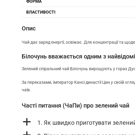
ФОРМА
ВЛАСТИВОСТІ
Опис
Чай дає заряд енергії, освіжає. Для концентрації та щ
Білочунь вважається одним з найвідомі
Зелений спіральний чай Білочунь вирощують у горах Дунт
За переказами, імператор Кансі династії Цин у своїй огля
чаїв.
Часті питання (ЧаПи) про зелений чай
a
1. Як швидко приготувати зелени