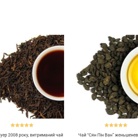
Оцінено в
Оцінено в
уер 2008 року, витриманий чай
Чай “Сян Пін Ван” женьшене