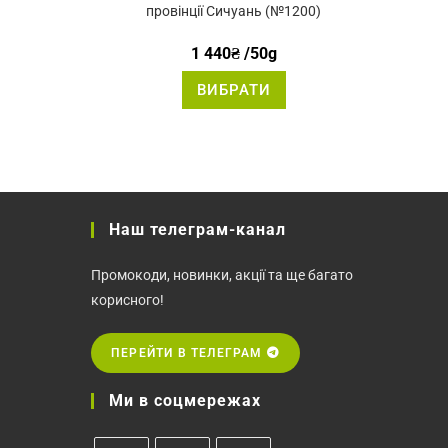
5.00
з 5
провінції Сичуань (№1200)
1 440
₴
/50g
й
Цей
ВИБРАТИ
вар
товар
є
має
лька
кілька
іантів.
варіантів.
раметри
Параметри
жна
можна
брати
вибрати
на
рінці
сторінці
вару
товару
Наш телеграм-канал
Промокоди, новинки, акції та ще багато
корисного!
ПЕРЕЙТИ В ТЕЛЕГРАМ
Ми в соцмережах