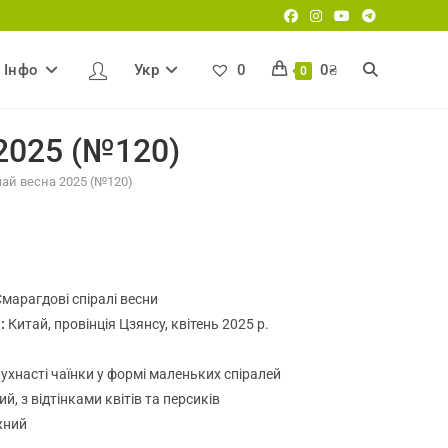
Iнфо
Укр
0
0
₴
Перемкнути
0
 2025 (№120)
пошук
чай весна 2025 (№120)
на
веб-
марагдові спіралі весни
а:
Китай, провінція Цзянсу, квітень 2025 р.
сайті
пухнасті чаїнки у формі маленьких спіралей
й, з відтінками квітів та персиків
жний