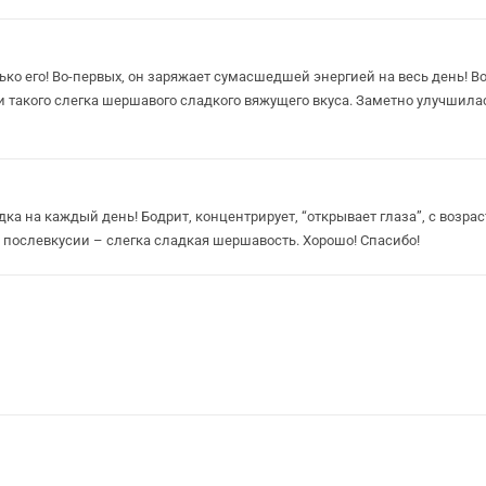
ко его! Во-первых, он заряжает сумасшедшей энергией на весь день! Во-
 такого слегка шершавого сладкого вяжущего вкуса. Заметно улучшилас
дка на каждый день! Бодрит, концентрирует, “открывает глаза”, с возра
 в послевкусии – слегка сладкая шершавость. Хорошо! Спасибо!