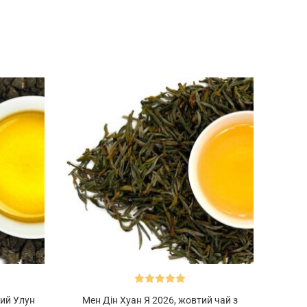
Оцінено в
вий Улун
Мен Дін Хуан Я 2026, жовтий чай з