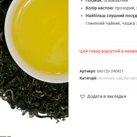
Посмак:
освіжаючий
Колір настою:
прозорий,
Найбільш слушний посуд
глиняний чайник, чашка 
Цей товар відсутній в наявн
Артикул:
bilo120-240421
Категорії:
Зелений чай
,
Китай
Додати в закладки