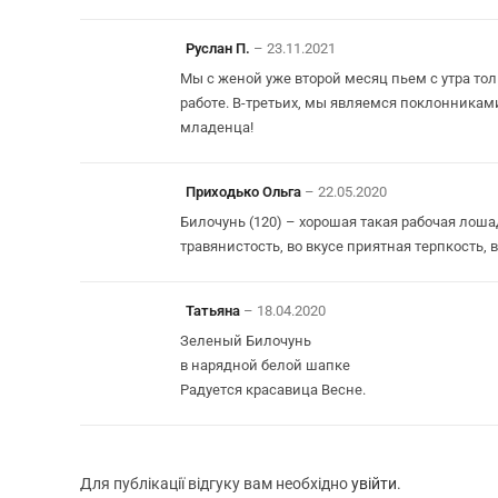
Руслан П.
–
23.11.2021
Мы с женой уже второй месяц пьем с утра толь
работе. В-третьих, мы являемся поклонниками
младенца!
Приходько Ольга
–
22.05.2020
Билочунь (120) – хорошая такая рабочая лоша
травянистость, во вкусе приятная терпкость,
Татьяна
–
18.04.2020
Зеленый Билочунь
в нарядной белой шапке
Радуется красавица Весне.
Для публікації відгуку вам необхідно
увійти
.