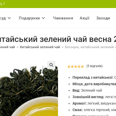
), 7
суд
Подарунки
Чаювання
Акції
Заходи
итайський зелений чай весна
лений чай
>
Китайський зелений чай
>
Білочунь, китайський зелений 
(
5
відгуків)
Рейтинг
5
🔍
5.00
з 5 на
Переклад з китайської:
С
основі
Місце, дата виробництв
опитування
Вид:
Зелений чай
покупців
Зовнішній вигляд:
легкі 
Аромат:
легкий, вишукани
Смак:
злегка терпкий, ні