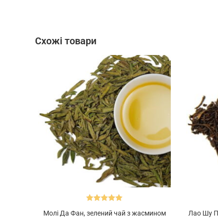
Схожі товари
Оцінено в
Молi Да Фан, зелений чай з жасмином
Лао Шу П