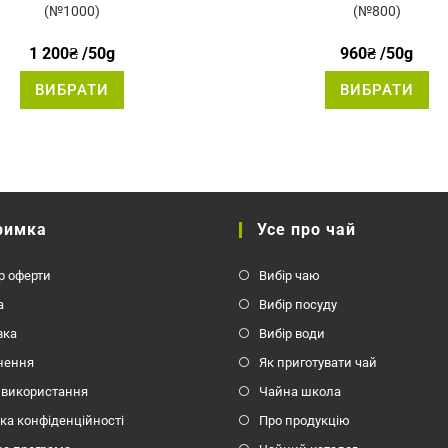
5.00
з 5
5.00
з 5
(№1000)
(№800)
1 200
₴
/50g
960
₴
/50g
Цей
Це
ВИБРАТИ
ВИБРАТИ
товар
то
має
ма
кілька
кі
варіантів.
вар
Параметри
Па
можна
мо
вибрати
ви
на
на
сторінці
сто
товару
то
римка
Усе про чай
р оферти
Вибір чаю
а
Вибір посуду
вка
Вибір води
нення
Як приготувати чай
 використання
Чайна школа
ка конфіденційності
Про продукцію