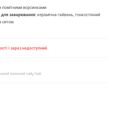
 з помітними ворсинками
 для заварювання:
керамічна гайвань, тонкостінний
з ситом
ості і зараз недоступний.
ський зелений чай
,
Чай