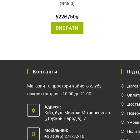
5.00
з 5
(№360)
522
₴
/50g
Цей
ВИБРАТИ
товар
має
кілька
варіантів.
Параметри
можна
вибрати
на
сторінці
товару
Контакти
Підт
Магазин та простори чайного клубу
Догові
відкриті щодня з 10:00 до 21:00
Оплат
Доста
Адреса:
Київ, бул. Миколи Міхновського
Повер
(Дружби Народів), 7
Умови
Мобільний:
Політи
+38 (095) 271-52-10