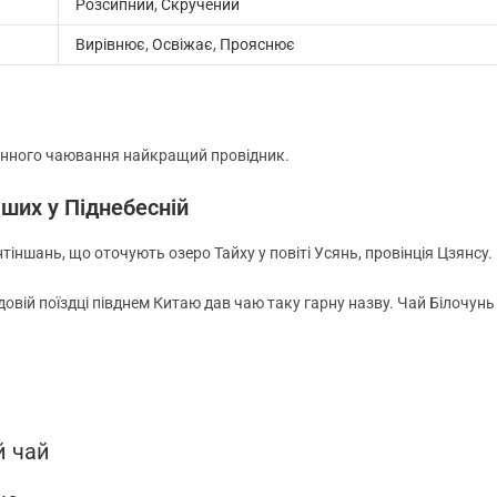
Розсипний
,
Скручений
Вирівнює
,
Освіжає
,
Прояснює
оденного чаювання найкращий провідник.
ших у Піднебесній
іншань, що оточують озеро Тайху у повіті Усянь, провінція Цзянсу.
довій поїздці півднем Китаю дав чаю таку гарну назву. Чай Білочунь
й чай