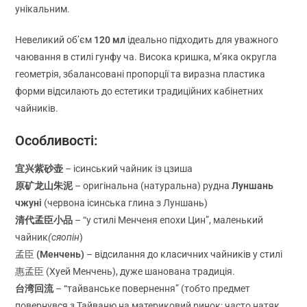
унікальним.
Невеликий об’єм
120 мл
ідеально підходить для уважного
чаювання в стилі гунфу ча. Висока кришка, м’яка округла
геометрія, збалансовані пропорції та виразна пластика
форми відсилають до естетики традиційних кабінетних
чайників.
Особливості:
宜兴紫砂壶
– ісинський чайник із цзиша
原矿龙山朱泥
– оригінальна (натуральна) рудна
Луншань
чжуні
(червона ісинська глина з Луншань)
清代孟臣小品
– “у стилі Менченя епохи Цин”, маленький
чайник
(сяопін
)
孟臣
(Менчень)
– відсилання до класичних чайників у стилі
惠孟臣 (Хуей Менчень), дуже шанована традиція.
台湾回流
– “тайванське повернення” (тобто предмет
повернувся з Тайваню на материковий ринок; часто натяк,