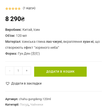
(
1
відгук)
Рейтинг
1
8 290
₴
5.00
з 5 на
основі
опитування
Виробник:
Китай, Ісин
покупця
Об’єм:
120 мл
Матеріал:
ісинська глина
лао чжуні,
вкраплення
хуан ні
, що
створюють ефект “зоряного неба
“
Форма:
Гун Ден (宫灯)
Ісінський
-
+
ДОДАТИ В КОШИК
чайник
«Гун
Додати в закладки
Ден»
(宫
灯),
Артикул:
chahu-gungdeng-120ml
Категорії:
Посуд
,
Чайники
120