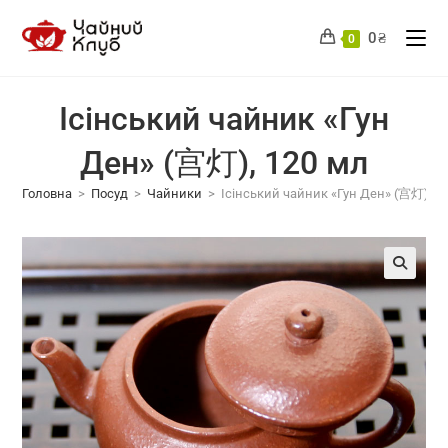
Перейти
до
0
₴
0
вмісту
Ісінський чайник «Гун
Ден» (宫灯), 120 мл
Головна
>
Посуд
>
Чайники
>
Ісінський чайник «Гун Ден» (宫灯), 1
🔍