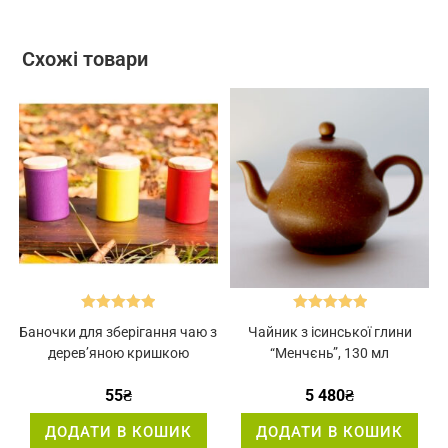
Схожі товари
Оцінено в
Оцінено в
Баночки для зберігання чаю з
Чайник з ісинської глини
5.00
з 5
5.00
з 5
дерев’яною кришкою
“Менчєнь”, 130 мл
55
₴
5 480
₴
ДОДАТИ В КОШИК
ДОДАТИ В КОШИК