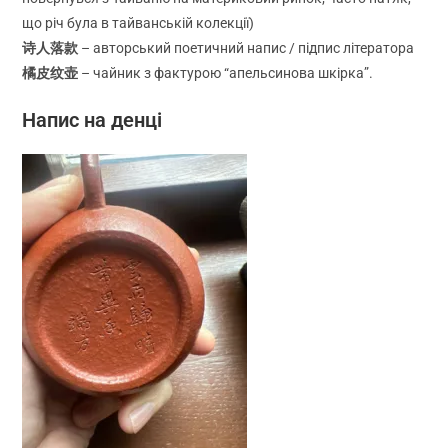
що річ була в тайванській колекції)
诗人落款
– авторський поетичний напис / підпис літератора
橘皮纹壶
– чайник з фактурою “апельсинова шкірка”.
Напис на денці