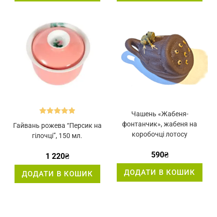
Чашень «Жабеня-
Оцінено в
фонтанчик», жабеня на
Гайвань рожева “Персик на
5.00
з 5
коробочці лотосу
гілочці”, 150 мл.
590
₴
1 220
₴
ДОДАТИ В КОШИК
ДОДАТИ В КОШИК