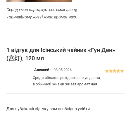
Серед хмар народжується смак дзену,
у звичайному житті живе аромат чаю.
1 відгук для
Ісінський чайник «Гун Ден»
(宫灯), 120 мл
Алексей
–
08.05.2026
Оцінено в
5
Среди облаков рождается вкус дзэна,
з 5
в обычной жизни живёт аромат чая.
Для публікації відгуку вам необхідно
увійти
.