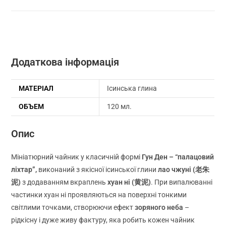
мл
кількість
Додаткова інформація
МАТЕРІАЛ
Iсинська глина
ОБЪЕМ
120 мл.
Опис
Мініатюрний чайник у класичній формі
Гун Ден – “палацовий
ліхтар”,
виконаний з якісної ісинської глини
лао чжуні (老朱
泥)
з додаванням вкраплень
хуан ні (黄泥)
. При випалюванні
частинки хуан ні проявляються на поверхні тонкими
світлими точками, створюючи ефект
зоряного неба
–
рідкісну і дуже живу фактуру, яка робить кожен чайник