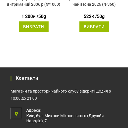
5.00
з 5
5.00
з 5
витриманий 2006 р (№1000)
чай весна 2026 (№360)
1 200
₴
/50g
522
₴
/50g
Цей
Цей
ВИБРАТИ
ВИБРАТИ
товар
товар
має
має
кілька
кілька
варіантів.
варіантів.
Параметри
Параметр
можна
можна
вибрати
вибрати
на
на
сторінці
сторінці
товару
товару
Контакти
Магазин та простори чайного клубу відкриті щодня з
10:00 до 21:00
Адреса:
Київ, бул. Миколи Міхновського (Дружби
Народів), 7