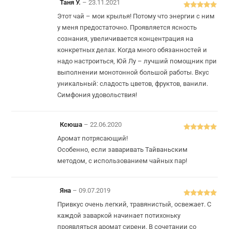
Таня У.
–
23.11.2021
Оцінено в
5
Этот чай – мои крылья! Потому что энергии с ним
з 5
у меня предостаточно. Проявляется ясность
сознания, увеличивается концентрация на
конкретных делах. Когда много обязанностей и
надо настроиться, Юй Лу – лучший помощник при
выполнении монотонной большой работы. Вкус
уникальный: сладость цветов, фруктов, ванили.
Симфония удовольствия!
Ксюша
–
22.06.2020
Оцінено в
5
Аромат потрясающий!
з 5
Особенно, если заваривать Тайваньским
методом, с использованием чайных пар!
Яна
–
09.07.2019
Оцінено в
5
Привкус очень легкий, травянистый, освежает. С
з 5
каждой заваркой начинает потихоньку
проявляться аромат сирени. В сочетании со