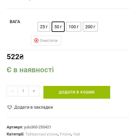
ВАГА
25 г
50 г
100 г
200 г
Очистити
522
₴
Є в наявності
Юй
-
+
ДОДАТИ В КОШИК
Лу
Улун
Додати в закладки
Нефритова
роса
тайванський
Артикул:
yulu360-250421
Категорії:
Тайванські улуни
,
Улуни
,
Чай
чай