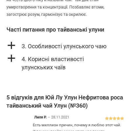
умиротворення та концентрації. Позбавляє втоми,
загострює розум, гармонізує та окрилює.
Часті питання про тайванські улуни
a
3. Особливості улунського чаю
a
4. Корисні властивості
улунскьких чаїв
5 відгуків для
Юй Лу Улун Нефритова роса
тайванський чай Улун (№360)
Лиля Р.
–
28.11.2021
Оцінено в
5
Есть миллион причин, почему я люблю этот чай.
з 5