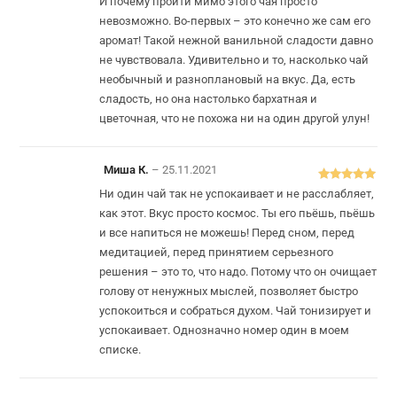
И почему пройти мимо этого чая просто
невозможно. Во-первых – это конечно же сам его
аромат! Такой нежной ванильной сладости давно
не чувствовала. Удивительно и то, насколько чай
необычный и разноплановый на вкус. Да, есть
сладость, но она настолько бархатная и
цветочная, что не похожа ни на один другой улун!
Миша К.
–
25.11.2021
Оцінено в
5
Ни один чай так не успокаивает и не расслабляет,
з 5
как этот. Вкус просто космос. Ты его пьёшь, пьёшь
и все напиться не можешь! Перед сном, перед
медитацией, перед принятием серьезного
решения – это то, что надо. Потому что он очищает
голову от ненужных мыслей, позволяет быстро
успокоиться и собраться духом. Чай тонизирует и
успокаивает. Однозначно номер один в моем
списке.