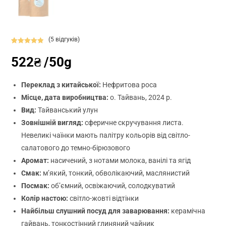
(
5
відгуків)
Рейтинг
5
522
₴
/50g
5.00
з 5 на
основі
опитування
Переклад з китайської:
Нефритова роса
покупців
Місце, дата виробництва:
о. Тайвань, 2024 р.
Вид:
Тайванський улун
Зовнішній вигляд:
сферичне скручування листа.
Невеликі чаїнки мають палітру кольорів від світло-
салатового до темно-бірюзового
Аромат:
насичений, з нотами молока, ванілі та ягід
Смак:
м’який, тонкий, обволікаючий, маслянистий
Посмак:
об’ємний, освіжаючий, солодкуватий
Колір настою:
світло-жовті відтінки
Найбільш слушний посуд для заварювання:
керамічна
гайвань, тонкостінний глиняний чайник