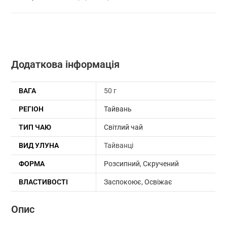
Улун
(№360)
кількість
Додаткова інформація
ВАГА
50 г
РЕГІОН
Тайвань
ТИП ЧАЮ
Світлий чай
ВИД УЛУНА
Тайванці
ФОРМА
Розсипний
,
Скручений
ВЛАСТИВОСТІ
Заспокоює
,
Освіжає
Опис