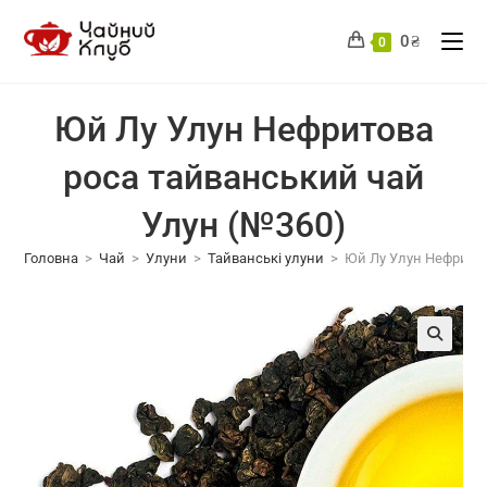
Перейти
до
0
₴
0
вмісту
Юй Лу Улун Нефритова
роса тайванський чай
Улун (№360)
Головна
>
Чай
>
Улуни
>
Тайванські улуни
>
Юй Лу Улун Нефритов
🔍