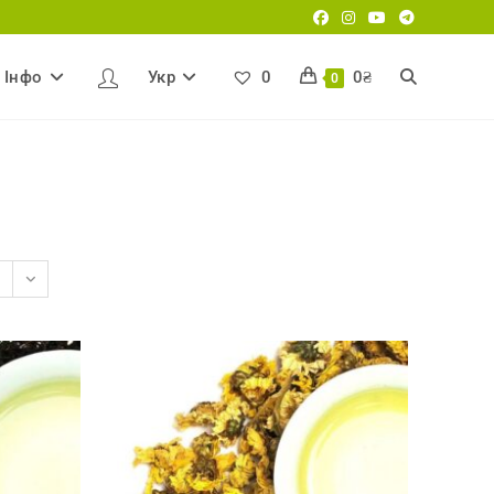
Iнфо
Укр
0
0
₴
Перемкнути
0
пошук
на
веб-
сайті