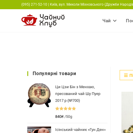
Перейти
(095) 271-52-10 | Київ, вул. Миколи Міхновського (Дружби Народів
до
вмісту
Чай
По
Популярні товари
П
Ци Цзи Бін з Менхаю,
пресований чай Шу Пуер
2017 р (№700)
Оцінено в
840
₴
/50g
5.00
з 5
Ісінський чайник «Гун Ден»