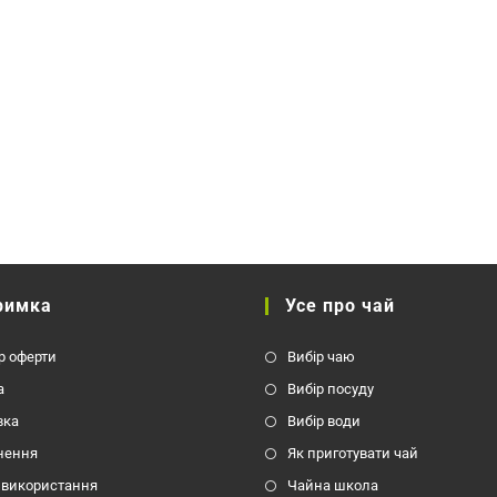
сторінці
товару
римка
Усе про чай
р оферти
Вибір чаю
а
Вибір посуду
вка
Вибір води
нення
Як приготувати чай
 використання
Чайна школа