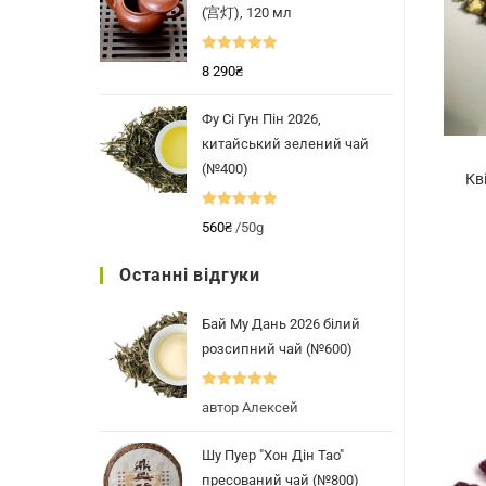
(宫灯), 120 мл
Оцінено в
8 290
₴
5.00
з 5
Фу Сі Гун Пін 2026,
китайський зелений чай
(№400)
Кв
Оцінено в
560
₴
/50g
5.00
з 5
Останні відгуки
Бай Му Дань 2026 білий
розсипний чай (№600)
Оцінено в
5
автор Алексей
з 5
Шу Пуер "Хон Дін Тао"
пресований чай (№800)