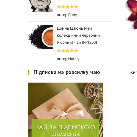
Оцінено в
5
автор Baby
з 5
Цзинь Цзюнь Мей
колекційний червоний
(чорний) чай (№1200)
Оцінено в
5
автор Nataly
з 5
Підписка на розсилку чаю
Кві