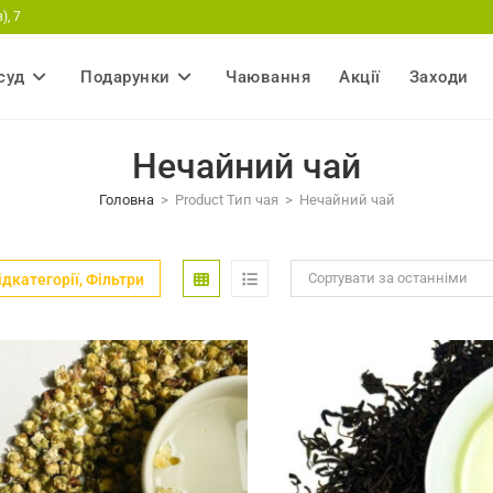
), 7
суд
Подарунки
Чаювання
Акції
Заходи
Нечайний чай
Головна
>
Product Тип чая
>
Нечайний чай
Сортувати за останніми
ідкатегорії, Фільтри