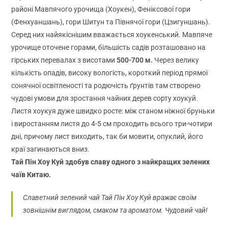
районі Мавпячого урочища (Хоукен), Феніксової гори
(Фенхуаншань), гори Шитун та Півнячої гори (Цзигуншань).
Серед них найякіснішим вважається хоукенський. Мавпяче
урочище оточене горами, більшість садів розташовано на
гірських перевалах з висотами
500-700 м.
Через велику
кількість опадів, високу вологість, короткий період прямої
сонячної освітленості та родючість ґрунтів там створено
чудові умови для зростання чайних дерев сорту хоукуй.
Листя хоукуя дуже швидко росте: між станом ніжної бруньки
і виростанням листя до 4-5 см проходить всього три-чотири
дні, причому лист виходить, так би мовити, опуклий, його
краї загинаються вниз.
Тай Пін Хоу Куй здобув славу одного з найкращих зелених
чаїв Китаю.
Славетний зелений чай Тай Пін Хоу Куй вражає своїм
зовнішнім виглядом, смаком та ароматом. Чудовий чай!