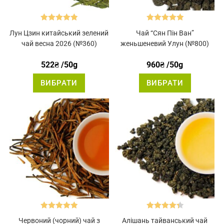
Оцінено в
Оцінено в
Лун Цзин китайський зелений
Чай “Сян Пін Ван”
5.00
з 5
5.00
з 5
чай весна 2026 (№360)
женьшеневий Улун (№800)
522
₴
/50g
960
₴
/50g
Цей
Цей
ВИБРАТИ
ВИБРАТИ
товар
товар
має
має
кілька
кілька
варіантів.
варіантів.
Параметри
Параметр
можна
можна
вибрати
вибрати
на
на
сторінці
сторінці
товару
товару
Оцінено в
Оцінено в
Червоний (чорний) чай з
Алішань тайванський чай