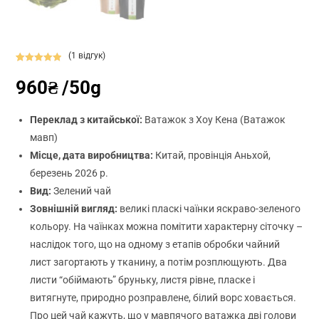
(
1
відгук)
Рейтинг
1
960
₴
/50g
5.00
з 5 на
основі
опитування
Переклад з китайської:
Ватажок з Хоу Кена (Ватажок
покупця
мавп)
Місце, дата виробництва:
Китай, провінція Аньхой,
березень 2026 р.
Вид:
Зелений чай
Зовнішній вигляд:
великі пласкі чаїнки яскраво-зеленого
кольору. На чаїнках можна помітити характерну сіточку –
наслідок того, що на одному з етапів обробки чайний
лист загортають у тканину, а потім розплющують. Два
листи “обіймають” бруньку, листя рівне, пласке і
витягнуте, природно розправлене, білий ворс ховається.
Про цей чай кажуть, що у мавпячого ватажка дві голови