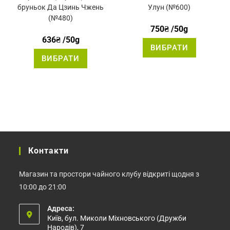
5.00
з 5
4.43
з 5
бруньок Да Цзинь Чжень
Улун (№600)
(№480)
750
₴
/50g
636
₴
/50g
Цей
ВИБРАТИ
товар
Цей
має
ВИБРАТИ
товар
кілька
має
варіантів.
кілька
Параметр
варіантів.
можна
Параметри
вибрати
можна
на
вибрати
сторінці
на
товару
сторінці
товару
Контакти
Магазин та простори чайного клубу відкриті щодня з
10:00 до 21:00
Адреса:
Київ, бул. Миколи Міхновського (Дружби
Народів), 7