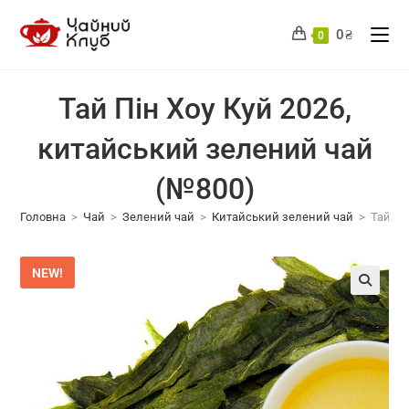
Перейти
до
0
₴
0
вмісту
Тай Пін Хоу Куй 2026,
китайський зелений чай
(№800)
Головна
>
Чай
>
Зелений чай
>
Китайський зелений чай
>
Тай Пі
NEW!
🔍