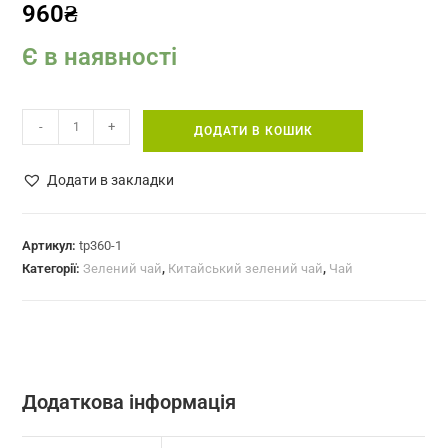
960
₴
Є в наявності
Тай
-
+
ДОДАТИ В КОШИК
Пін
Хоу
Додати в закладки
Куй
2026,
китайський
Артикул:
tp360-1
Категорії:
Зелений чай
,
Китайський зелений чай
,
Чай
зелений
чай
(№800)
кількість
Додаткова інформація