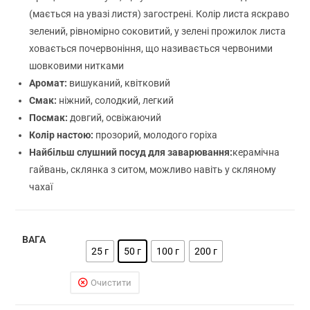
(мається на увазі листя) загострені. Колір листа яскраво
зелений, рівномірно соковитий, у зелені прожилок листа
ховається почервоніння, що називається червоними
шовковими нитками
Аромат:
вишуканий, квітковий
Смак:
ніжний, солодкий, легкий
Посмак:
довгий, освіжаючий
Колір настою:
прозорий, молодого горіха
Найбільш слушний посуд для заварювання:
керамічна
гайвань, склянка з ситом, можливо навіть у скляному
чахаї
ВАГА
25 г
50 г
100 г
200 г
Очистити