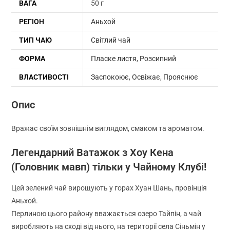
ВАГА
50 г
РЕГІОН
Аньхой
ТИП ЧАЮ
Світлий чай
ФОРМА
Пласке листя
,
Розсипний
ВЛАСТИВОСТІ
Заспокоює
,
Освіжає
,
Прояснює
Опис
Вражає своїм зовнішнім виглядом, смаком та ароматом.
Легендарний Ватажок з Хоу Кена
(Головник мавп) тільки у Чайному Клубі!
Цей зелений чай вирощують у горах Хуан Шань, провінція
Аньхой.
Перлиною цього району вважається озеро Тайпін, а чай
виробляють на сході від нього, на території села Сіньмін у