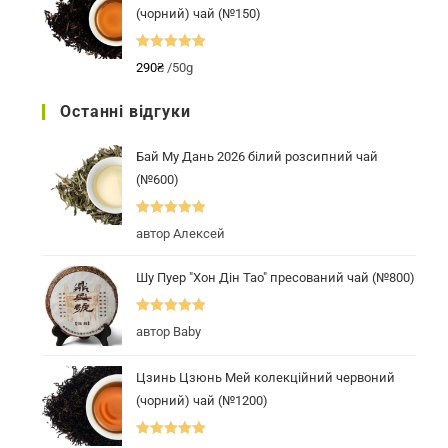
(чорний) чай (№150)
Оцінено в
290
₴
/50g
5.00
з 5
Останні відгуки
Бай Му Дань 2026 білий розсипний чай
(№600)
Оцінено в
5
автор Алексей
з 5
Шу Пуер "Хон Дін Тао" пресований чай (№800)
Оцінено в
5
автор Baby
з 5
Цзинь Цзюнь Мей колекційний червоний
(чорний) чай (№1200)
Оцінено в
5