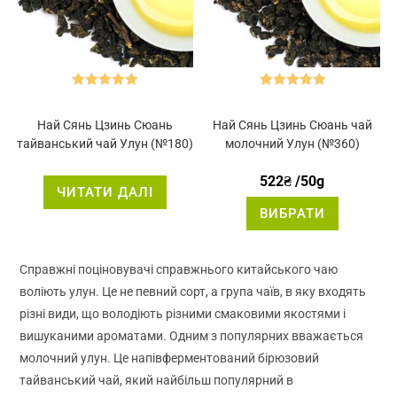
Оцінено в
Оцінено в
5.00
з 5
5.00
з 5
Най Сянь Цзинь Сюань
Най Сянь Цзинь Сюань чай
тайванський чай Улун (№180)
молочний Улун (№360)
522
₴
/50g
ЧИТАТИ ДАЛІ
Цей
ВИБРАТИ
товар
має
кілька
варіантів.
Параметр
Справжні поціновувачі справжнього китайського чаю
можна
вибрати
воліють улун. Це не певний сорт, а група чаїв, в яку входять
на
сторінці
різні види, що володіють різними смаковими якостями і
товару
вишуканими ароматами. Одним з популярних вважається
молочний улун. Це напівферментований бірюзовий
тайванський чай, який найбільш популярний в