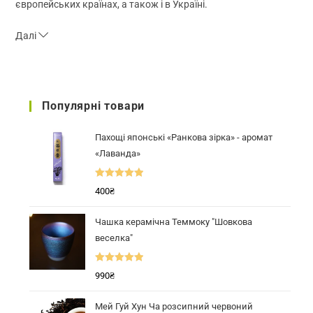
європейських країнах, а також і в Україні.
Далі
Популярні товари
Пахощі японські «Ранкова зірка» - аромат
«Лаванда»
Оцінено в
400
₴
5.00
з 5
Чашка керамічна Теммоку "Шовкова
веселка"
Оцінено в
990
₴
5.00
з 5
Мей Гуй Хун Ча розсипний червоний