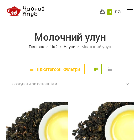
Перейти
до
0
₴
0
вмісту
Молочний улун
Головна
>
Чай
>
Улуни
>
Молочний улун
Підкатегорії, Фільтри
Сортувати за останніми